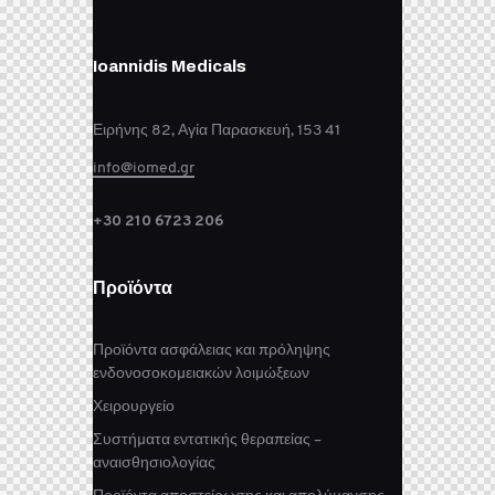
Ioannidis Medicals
Ειρήνης 82, Αγία Παρασκευή, 153 41
info@iomed.gr
+30 210 6723 206
Προϊόντα
Προϊόντα ασφάλειας και πρόληψης
ενδονοσοκομειακών λοιμώξεων
Χειρουργείο
Συστήματα εντατικής θεραπείας –
αναισθησιολογίας