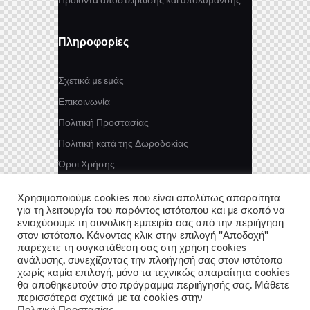
Προϊόντα αποστείρωσης και απολύμανσης
Πληροφορίες
Σχετικά με εμάς
Επικοινωνία
Πολιτική Προστασίας
Πολιτική κατά της Δωροδοκίας
Όροι Χρήσης
Χρησιμοποιούμε cookies που είναι απολύτως απαραίτητα
Newsletter
για τη λειτουργία του παρόντος ιστότοπου και με σκοπό να
ενισχύσουμε τη συνολική εμπειρία σας από την περιήγηση
Εγγραφή
στον ιστότοπο. Κάνοντας κλικ στην επιλογή "Αποδοχή"
παρέχετε τη συγκατάθεση σας στη χρήση cookies
ανάλυσης, συνεχίζοντας την πλοήγησή σας στον ιστότοπο
χωρίς καμία επιλογή, μόνο τα τεχνικώς απαραίτητα cookies
Υποβολή καταγγελίας δωροδοκίας ή
θα αποθηκευτούν στο πρόγραμμα περιήγησής σας. Μάθετε
διαφθοράς:
anti-corruption@iomed.gr
περισσότερα σχετικά με τα cookies στην