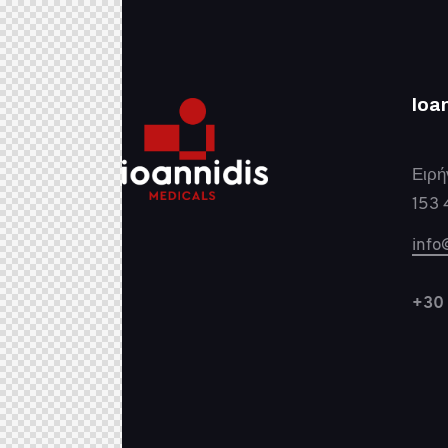
Ioa
Ειρή
153 
info
+30 