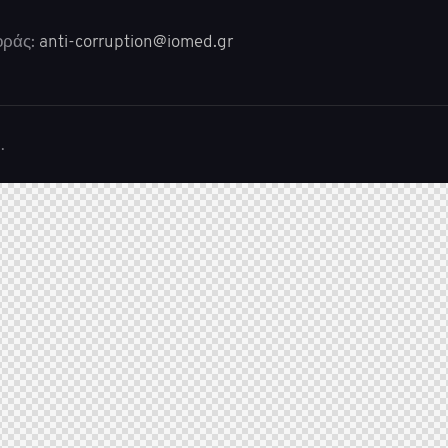
οράς:
anti-corruption@iomed.gr
.