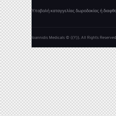
Υποβολή καταγγελίας δωροδοκίας ή διαφθ
Ioannidis Medicals
© {{Y}}. All Rights Reserved