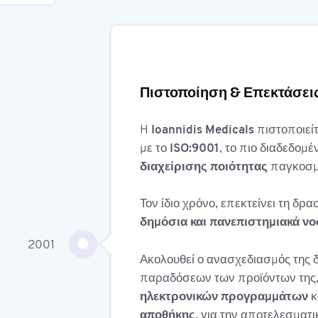
Πιστοποίηση & Επεκτάσει
H
Ioannidis Medicals
πιστοποιείτ
με το
ISO:9001
, το πιο διαδεδομ
διαχείρισης ποιότητας
παγκοσμ
Τον ίδιο χρόνο, επεκτείνει τη δρα
δημόσια και πανεπιστημιακά ν
2001
Ακολουθεί ο ανασχεδιασμός της 
παραδόσεων των προϊόντων της,
ηλεκτρονικών προγραμμάτων
κ
αποθήκης
, για την αποτελεσματ