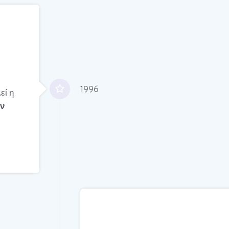
1996
εί η
ν