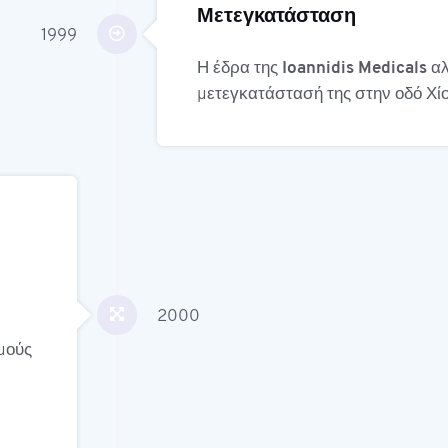
Μετεγκατάσταση
1999
Η έδρα της
Ioannidis Medicals
αλ
μετεγκατάστασή της στην οδό Χίο
2000
μούς