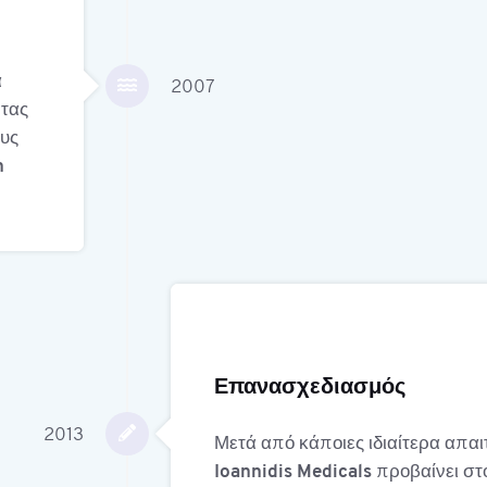
α
2007
τας
ους
n
Επανασχεδιασμός
2013
Μετά από κάποιες ιδιαίτερα απαιτ
Ioannidis Medicals
προβαίνει στ