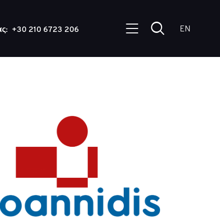
EN
ς:
+30 210 6723 206