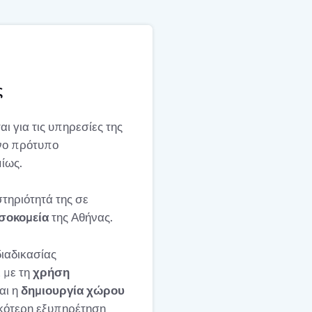
ς
αι για τις υπηρεσίες της
ένο πρότυπο
ίως.
στηριότητά της σε
οσοκομεία
της Αθήνας.
διαδικασίας
 με τη
χρήση
αι η
δημιουργία χώρου
ικότερη εξυπηρέτηση